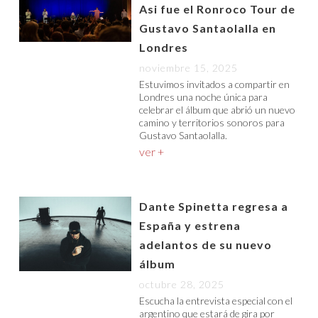
Asi fue el Ronroco Tour de
Gustavo Santaolalla en
Londres
noviembre 15, 2025
Estuvimos invitados a compartir en
Londres una noche única para
celebrar el álbum que abrió un nuevo
camino y territorios sonoros para
Gustavo Santaolalla.
ver +
Dante Spinetta regresa a
España y estrena
adelantos de su nuevo
álbum
octubre 28, 2025
Escucha la entrevista especial con el
argentino que estará de gira por