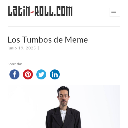
Latin
-
Roll.com
Saltar
al
contenido
Los Tumbos de Meme
junio 19, 2025
|
Share this...