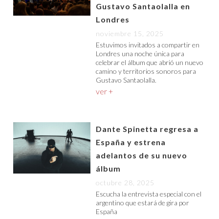
Gustavo Santaolalla en
Londres
noviembre 15, 2025
Estuvimos invitados a compartir en
Londres una noche única para
celebrar el álbum que abrió un nuevo
camino y territorios sonoros para
Gustavo Santaolalla.
ver +
Dante Spinetta regresa a
España y estrena
adelantos de su nuevo
álbum
octubre 28, 2025
Escucha la entrevista especial con el
argentino que estará de gira por
España