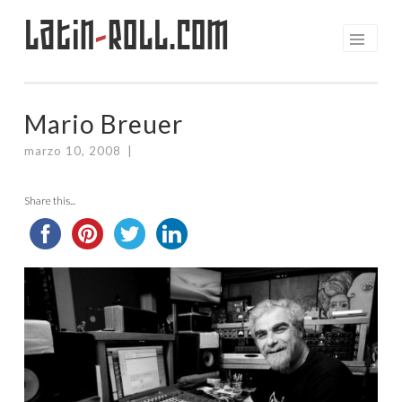
Latin
-
Roll.com
Saltar
al
contenido
Mario Breuer
marzo 10, 2008
|
Share this...