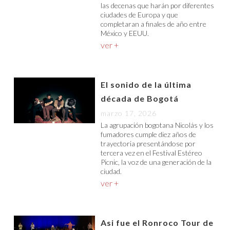
las decenas que harán por diferentes
ciudades de Europa y que
completaran a finales de año entre
México y EEUU.
ver +
El sonido de la última
década de Bogotá
marzo 17, 2026
La agrupación bogotana Nicolás y los
fumadores cumple diez años de
trayectoria presentándose por
tercera vez en el Festival Estéreo
Picnic, la voz de una generación de la
ciudad.
ver +
Asi fue el Ronroco Tour de