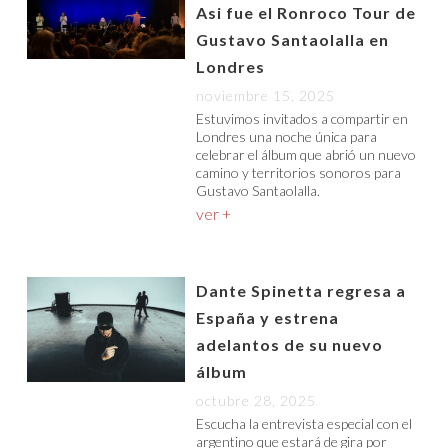
Asi fue el Ronroco Tour de
Gustavo Santaolalla en
Londres
noviembre 15, 2025
Estuvimos invitados a compartir en
Londres una noche única para
celebrar el álbum que abrió un nuevo
camino y territorios sonoros para
Gustavo Santaolalla.
ver +
Dante Spinetta regresa a
España y estrena
adelantos de su nuevo
álbum
octubre 28, 2025
Escucha la entrevista especial con el
argentino que estará de gira por