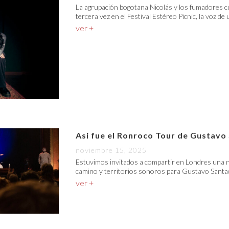
La agrupación bogotana Nicolás y los fumadores c
tercera vez en el Festival Estéreo Picnic, la voz de
ver +
Asi fue el Ronroco Tour de Gustavo
noviembre 15, 2025
Estuvimos invitados a compartir en Londres una n
camino y territorios sonoros para Gustavo Santao
ver +