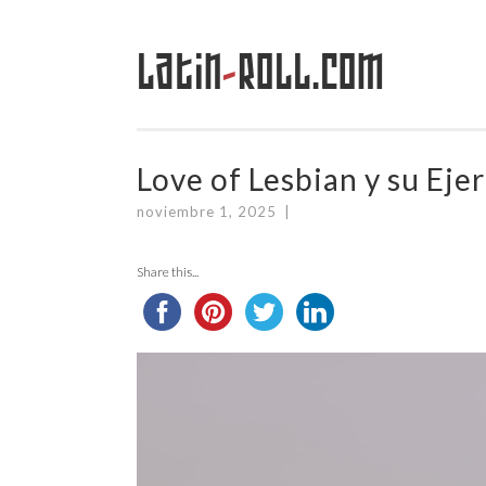
Latin
-
Roll.com
Saltar
al
contenido
Love of Lesbian y su Eje
noviembre 1, 2025
|
Share this...