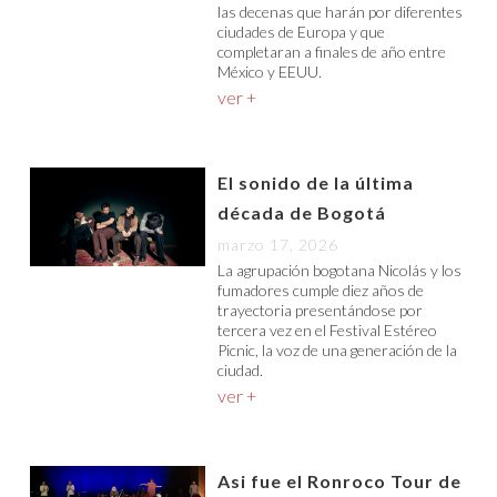
las decenas que harán por diferentes
ciudades de Europa y que
completaran a finales de año entre
México y EEUU.
ver +
El sonido de la última
década de Bogotá
marzo 17, 2026
La agrupación bogotana Nicolás y los
fumadores cumple diez años de
trayectoria presentándose por
tercera vez en el Festival Estéreo
Picnic, la voz de una generación de la
ciudad.
ver +
Asi fue el Ronroco Tour de