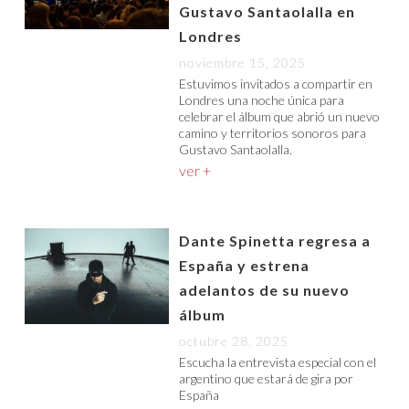
Gustavo Santaolalla en
Londres
noviembre 15, 2025
Estuvimos invitados a compartir en
Londres una noche única para
celebrar el álbum que abrió un nuevo
camino y territorios sonoros para
Gustavo Santaolalla.
ver +
Dante Spinetta regresa a
España y estrena
adelantos de su nuevo
álbum
octubre 28, 2025
Escucha la entrevista especial con el
argentino que estará de gira por
España