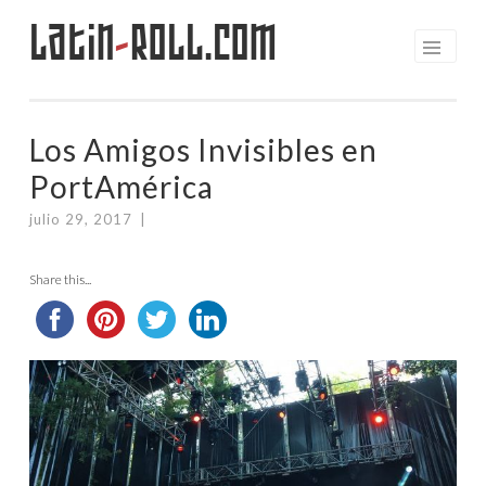
Latin
-
Roll.com
Saltar
al
contenido
Los Amigos Invisibles en
PortAmérica
julio 29, 2017
|
Share this...