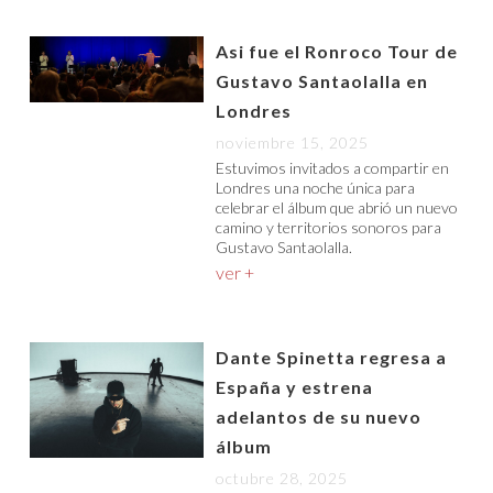
Asi fue el Ronroco Tour de
Gustavo Santaolalla en
Londres
noviembre 15, 2025
Estuvimos invitados a compartir en
Londres una noche única para
celebrar el álbum que abrió un nuevo
camino y territorios sonoros para
Gustavo Santaolalla.
ver +
Dante Spinetta regresa a
España y estrena
adelantos de su nuevo
álbum
octubre 28, 2025