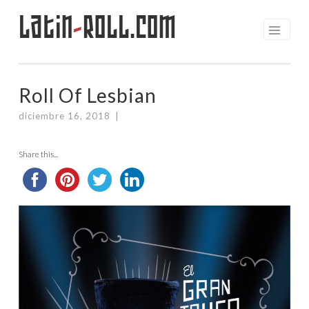
Latin
-
Roll.com
Saltar
al
contenido
Roll Of Lesbian
diciembre 16, 2018
|
Share this...