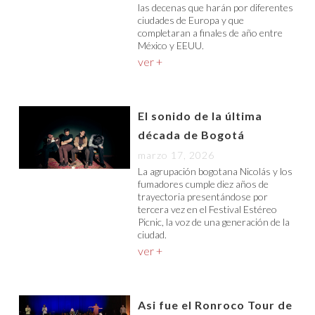
las decenas que harán por diferentes
ciudades de Europa y que
completaran a finales de año entre
México y EEUU.
ver +
El sonido de la última
década de Bogotá
marzo 17, 2026
La agrupación bogotana Nicolás y los
fumadores cumple diez años de
trayectoria presentándose por
tercera vez en el Festival Estéreo
Picnic, la voz de una generación de la
ciudad.
ver +
Asi fue el Ronroco Tour de