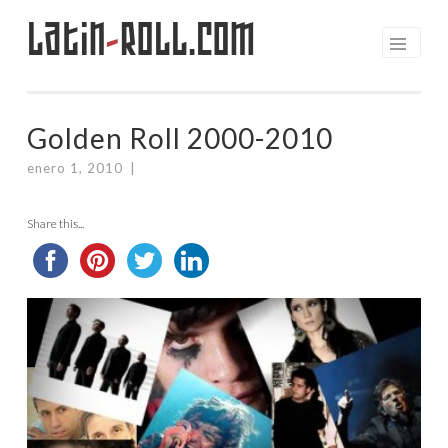
Latin
-
Roll.com
Saltar
al
contenido
Golden Roll 2000-2010
enero 1, 2010
|
Share this...