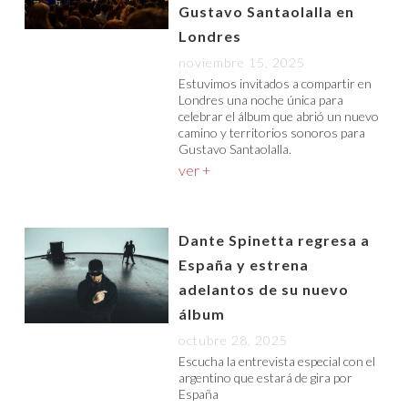
Gustavo Santaolalla en
Londres
noviembre 15, 2025
Estuvimos invitados a compartir en
Londres una noche única para
celebrar el álbum que abrió un nuevo
camino y territorios sonoros para
Gustavo Santaolalla.
ver +
Dante Spinetta regresa a
España y estrena
adelantos de su nuevo
álbum
octubre 28, 2025
Escucha la entrevista especial con el
argentino que estará de gira por
España