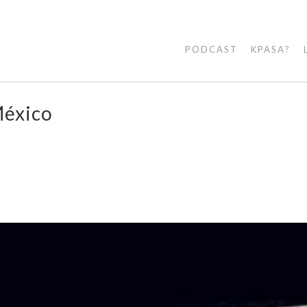
PODCAST
KPASA?
México