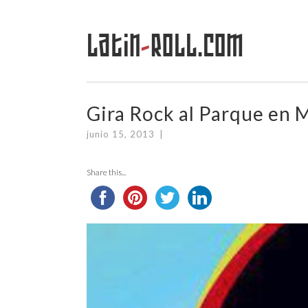
Latin
-
Roll.com
Saltar
al
contenido
Gira Rock al Parque en 
junio 15, 2013
|
Share this...