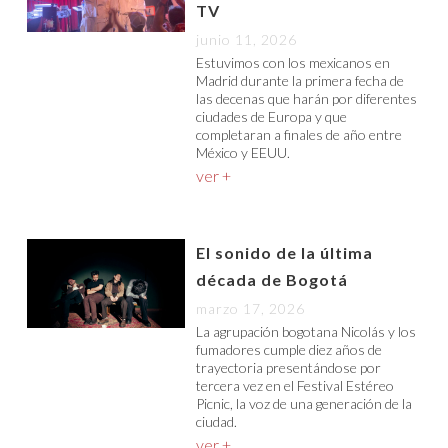
TV
junio 11, 2026
Estuvimos con los mexicanos en
Madrid durante la primera fecha de
las decenas que harán por diferentes
ciudades de Europa y que
completaran a finales de año entre
México y EEUU.
ver +
El sonido de la última
década de Bogotá
marzo 17, 2026
La agrupación bogotana Nicolás y los
fumadores cumple diez años de
trayectoria presentándose por
tercera vez en el Festival Estéreo
Picnic, la voz de una generación de la
ciudad.
ver +