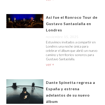
Asi fue el Ronroco Tour de
Gustavo Santaolalla en
Londres
noviembre 15, 2025
Estuvimos invitados a compartir en
Londres una noche única para
celebrar el álbum que abrió un nuevo
camino y territorios sonoros para
Gustavo Santaolalla.
ver +
Dante Spinetta regresa a
España y estrena
adelantos de su nuevo
álbum