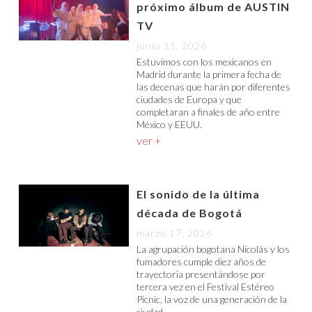
próximo álbum de AUSTIN
TV
junio 11, 2026
Estuvimos con los mexicanos en
Madrid durante la primera fecha de
las decenas que harán por diferentes
ciudades de Europa y que
completaran a finales de año entre
México y EEUU.
ver +
El sonido de la última
década de Bogotá
marzo 17, 2026
La agrupación bogotana Nicolás y los
fumadores cumple diez años de
trayectoria presentándose por
tercera vez en el Festival Estéreo
Picnic, la voz de una generación de la
ciudad.