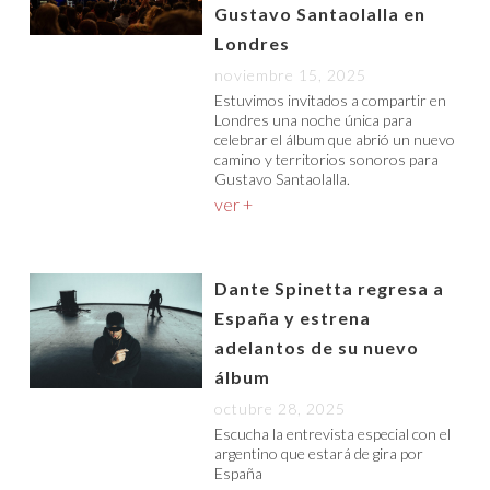
Gustavo Santaolalla en
Londres
noviembre 15, 2025
Estuvimos invitados a compartir en
Londres una noche única para
celebrar el álbum que abrió un nuevo
camino y territorios sonoros para
Gustavo Santaolalla.
ver +
Dante Spinetta regresa a
España y estrena
adelantos de su nuevo
álbum
octubre 28, 2025
Escucha la entrevista especial con el
argentino que estará de gira por
España