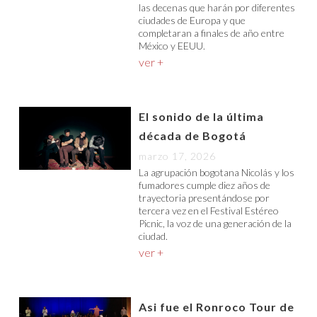
las decenas que harán por diferentes
ciudades de Europa y que
completaran a finales de año entre
México y EEUU.
ver +
El sonido de la última
década de Bogotá
marzo 17, 2026
La agrupación bogotana Nicolás y los
fumadores cumple diez años de
trayectoria presentándose por
tercera vez en el Festival Estéreo
Picnic, la voz de una generación de la
ciudad.
ver +
Asi fue el Ronroco Tour de