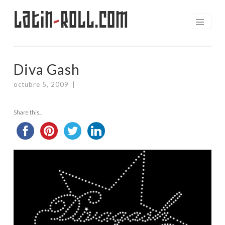
Latin
-
Roll.com
Saltar
al
contenido
Diva Gash
octubre 5, 2009
|
Share this...