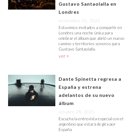
Gustavo Santaolalla en
Londres
noviembre 15, 2025
Estuvimos invitados a compartir en
Londres una noche única para
celebrar el álbum que abrió un nuevo
camino y territorios sonoros para
Gustavo Santaolalla.
ver +
Dante Spinetta regresa a
España y estrena
adelantos de su nuevo
álbum
octubre 28, 2025
Escucha la entrevista especial con el
argentino que estará de gira por
España