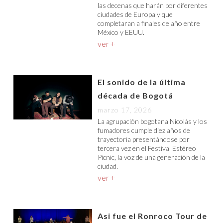
las decenas que harán por diferentes
ciudades de Europa y que
completaran a finales de año entre
México y EEUU.
ver +
El sonido de la última
década de Bogotá
marzo 17, 2026
La agrupación bogotana Nicolás y los
fumadores cumple diez años de
trayectoria presentándose por
tercera vez en el Festival Estéreo
Picnic, la voz de una generación de la
ciudad.
ver +
Asi fue el Ronroco Tour de