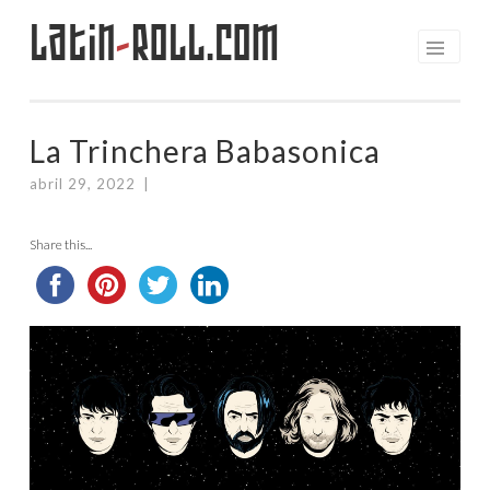
Latin
-
Roll.com
Saltar
al
contenido
La Trinchera Babasonica
abril 29, 2022
|
Share this...