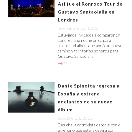
Asi fue el Ronroco Tour de
Gustavo Santaolalla en
Londres
noviembre 15, 2025
Estuvimos invitados a compartir en
Londres una noche única para
celebrar el álbum que abrió un nuevo
camino y territorios sonoros para
Gustavo Santaolalla.
ver +
Dante Spinetta regresa a
España y estrena
adelantos de su nuevo
álbum
octubre 28, 2025
Escucha la entrevista especial con el
argentino que estará de gira por