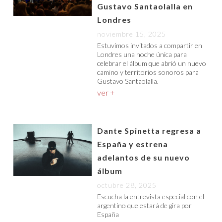
Gustavo Santaolalla en
Londres
noviembre 15, 2025
Estuvimos invitados a compartir en
Londres una noche única para
celebrar el álbum que abrió un nuevo
camino y territorios sonoros para
Gustavo Santaolalla.
ver +
Dante Spinetta regresa a
España y estrena
adelantos de su nuevo
álbum
octubre 28, 2025
Escucha la entrevista especial con el
argentino que estará de gira por
España