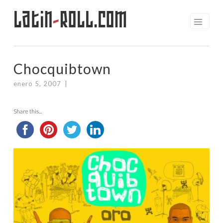
Latin
-
Roll.com
Saltar
al
contenido
Chocquibtown
enero 5, 2007
|
Share this...