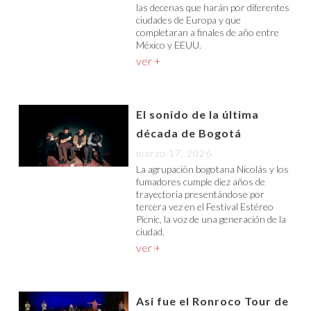
las decenas que harán por diferentes
ciudades de Europa y que
completaran a finales de año entre
México y EEUU.
ver +
El sonido de la última
década de Bogotá
marzo 17, 2026
La agrupación bogotana Nicolás y los
fumadores cumple diez años de
trayectoria presentándose por
tercera vez en el Festival Estéreo
Picnic, la voz de una generación de la
ciudad.
ver +
Asi fue el Ronroco Tour de