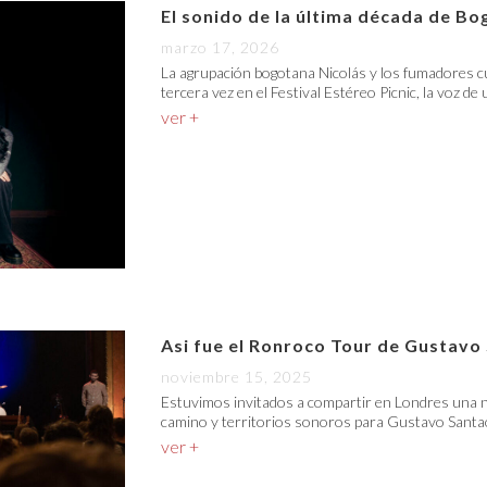
El sonido de la última década de Bo
marzo 17, 2026
La agrupación bogotana Nicolás y los fumadores c
tercera vez en el Festival Estéreo Picnic, la voz de
ver +
Asi fue el Ronroco Tour de Gustavo
noviembre 15, 2025
Estuvimos invitados a compartir en Londres una n
camino y territorios sonoros para Gustavo Santao
ver +