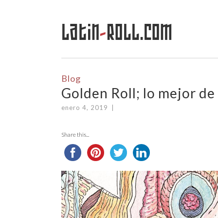
Latin
-
Roll.com
Saltar
al
contenido
Blog
Golden Roll; lo mejor d
enero 4, 2019
|
Share this...