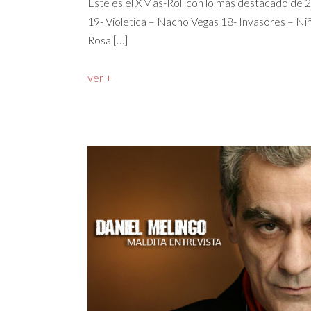
Este es el XMas-Roll con lo más destacado de 2
19- Violetica – Nacho Vegas 18- Invasores – N
Rosa […]
ver +