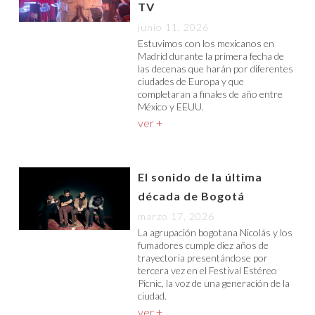
TV
junio 11, 2026
Estuvimos con los mexicanos en
Madrid durante la primera fecha de
las decenas que harán por diferentes
ciudades de Europa y que
completaran a finales de año entre
México y EEUU.
ver +
El sonido de la última
década de Bogotá
marzo 17, 2026
La agrupación bogotana Nicolás y los
fumadores cumple diez años de
trayectoria presentándose por
tercera vez en el Festival Estéreo
Picnic, la voz de una generación de la
ciudad.
ver +