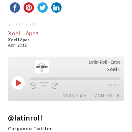
abril 17, 2012
Xoel López
Xoel López
Abril 2012
Latin-Roll - Entrevistas
Xoel López
Reproducir
1x
00:00
/
episodio
SUSCRIBIR
COMPARTIR
COMPARTIR
@latinroll
FEED RSS
ENLACE
Cargando Twitter...