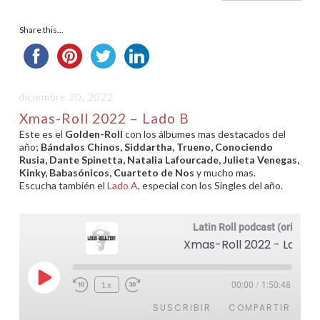
Share this...
diciembre 30, 2022
Xmas-Roll 2022 – Lado B
Este es el
Golden-Roll
con los álbumes mas destacados del
año;
Bándalos Chinos, Siddartha, Trueno, Conociendo
Rusia, Dante Spinetta, Natalia Lafourcade, Julieta Venegas,
Kinky, Babasónicos, Cuarteto de Nos
y mucho mas.
Escucha también el
Lado A
, especial con los Singles del año.
Latin Roll podcast (original)
Xmas-Roll 2022 - Lado B
Reproducir
1x
00:00
/
1:50:48
episodio
SUSCRIBIR
COMPARTIR