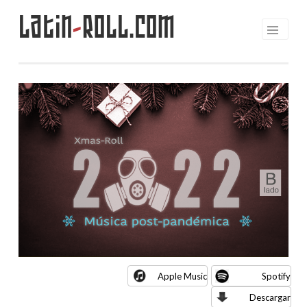
Latin
-
Roll.com
Saltar
al
contenido
Apple Music
Spotify
Descargar