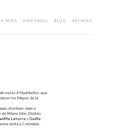
LA MIRA
VIDEOROLL
BLOG
ARCHIVO
 de estos 6 Madrileños que
iaron los Mapas de la
apas
, el primer viaje a
no de
Mismo Sitio, Distinto
anMa Latorre
y
Guille
exta visita a Colombia.