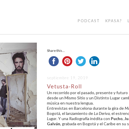
PODCAST
KPASA?
Share this...
septiembre 19, 2019
Vetusta-Roll
Un recorrido por el pasado, presente y futuro
desde un Mismo Sitio y un Distinto Lugar camb
música en nuestra lengua.
Entrevistas en Barcelona durante la gira de
M
Bogotá, el lanzamiento de
La Deriva
, el estre
Lugar
. Y una Radiografía inédita con
Pucho
,
Ju
Galván
, grabada en Bogotá y el Caribe en su s