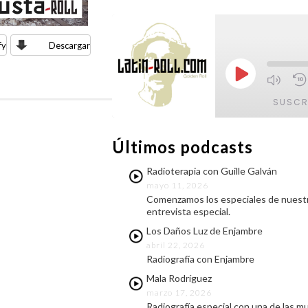
fy
Descargar
Reproducir
episodio
SUSCR
Últimos podcasts
COMPARTIR
FEED RSS
Radioterapia con Guille Galván
ENLACE
mayo 11, 2026
Comenzamos los especiales de nuestr
INCRUSTAR
entrevista especial.
Los Daños Luz de Enjambre
abril 22, 2026
Radiografía con Enjambre
Mala Rodríguez
marzo 17, 2026
Radiografía especial con una de las m