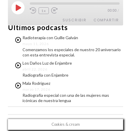
@latinroll
Reproducir
1x
00:00
/
Cargando Twitter...
episodio
SUSCRIBIR
COMPARTIR
Últimos podcasts
COMPARTIR
Radioterapia con Guille Galván
FEED RSS
mayo 11, 2026
ENLACE
Comenzamos los especiales de nuestro 20 aniversario
con esta entrevista especial.
INCRUSTAR
Los Daños Luz de Enjambre
abril 22, 2026
Radiografía con Enjambre
Mala Rodríguez
marzo 17, 2026
Radiografía especial con una de las mujeres mas
icónicas de nuestra lengua
Cookies & cream