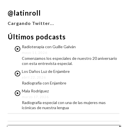
COMPARTIR
@latinroll
FEED RSS
ENLACE
Cargando Twitter...
INCRUSTAR
Últimos podcasts
Radioterapia con Guille Galván
mayo 11, 2026
Comenzamos los especiales de nuestro 20 aniversario
con esta entrevista especial.
Los Daños Luz de Enjambre
abril 22, 2026
Radiografía con Enjambre
Mala Rodríguez
marzo 17, 2026
Radiografía especial con una de las mujeres mas
icónicas de nuestra lengua