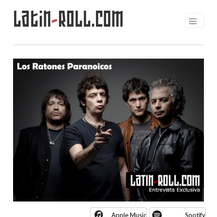
Latin
-
Roll.com
Saltar
al
contenido
Apple Music
Spotify