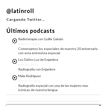
COMPARTIR
@latinroll
FEED RSS
ENLACE
Cargando Twitter...
INCRUSTAR
Últimos podcasts
Radioterapia con Guille Galván
mayo 11, 2026
Comenzamos los especiales de nuestro 20 aniversario
con esta entrevista especial.
Los Daños Luz de Enjambre
abril 22, 2026
Radiografía con Enjambre
Mala Rodríguez
marzo 17, 2026
Radiografía especial con una de las mujeres mas
icónicas de nuestra lengua