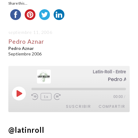
Share this...
septiembre 11, 2006
Pedro Aznar
Pedro Aznar
Septiembre 2006
Latin-Roll - Entrevistas
Pedro Aznar
Reproducir
1x
00:00
/
episodio
SUSCRIBIR
COMPARTIR
COMPARTIR
@latinroll
FEED RSS
ENLACE