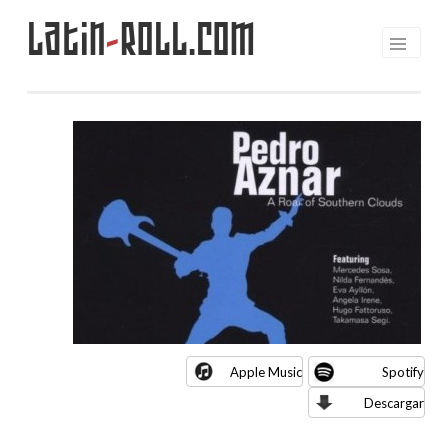
Latin
-
Roll.com
Saltar
al
contenido
Apple Music
Spotify
Descargar