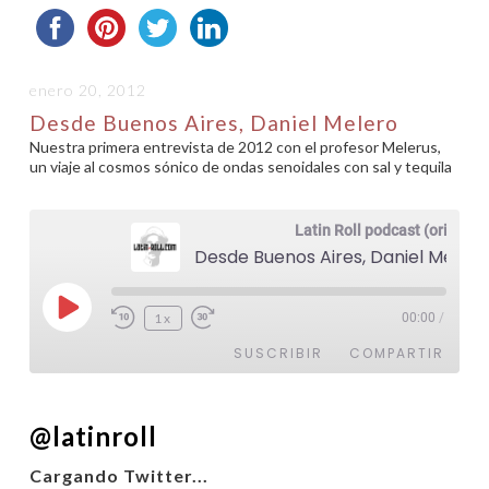
enero 20, 2012
Desde Buenos Aires, Daniel Melero
Nuestra primera entrevista de 2012 con el profesor Melerus,
un viaje al cosmos sónico de ondas senoidales con sal y tequila
Latin Roll podcast (original)
Desde Buenos Aires, Daniel Melero
Reproducir
1x
00:00
/
episodio
SUSCRIBIR
COMPARTIR
COMPARTIR
@latinroll
FEED RSS
ENLACE
Cargando Twitter...