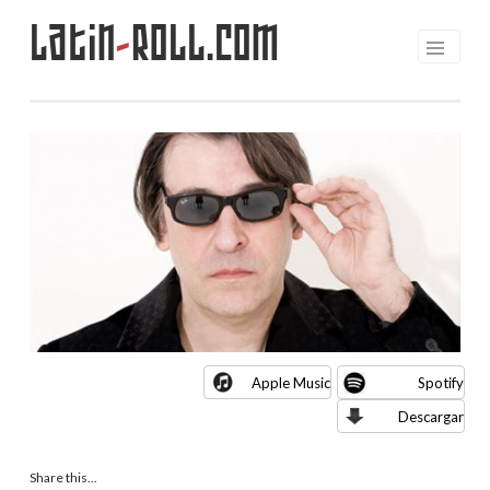
Latin
-
Roll.com
Saltar
al
contenido
Apple Music
Spotify
Descargar
Share this...