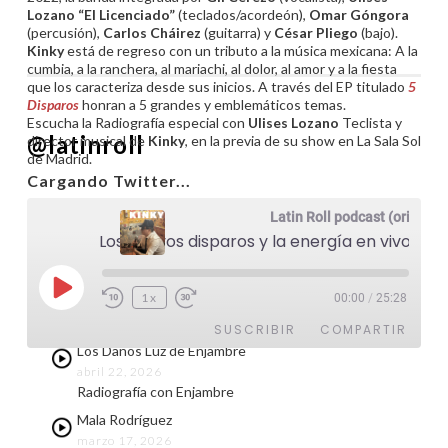
Lozano “El Licenciado”
(teclados/acordeón),
Omar Góngora
(percusión),
Carlos Cháirez
(guitarra) y
César Pliego
(bajo).
Kinky
está de regreso con un tributo a la música mexicana: A la
cumbia, a la ranchera, al mariachi, al dolor, al amor y a la fiesta
que los caracteriza desde sus inicios. A través del EP titulado
5
Disparos
honran a 5 grandes y emblemáticos temas.
Escucha la Radiografía especial con
Ulises Lozano
Teclista y
@latinroll
director musical de
Kinky
, en la previa de su show en La Sala Sol
de Madrid.
Cargando Twitter...
Latin Roll podcast (original)
Últimos podcasts
Los nuevos disparos y la energía en vivo de Kinky
Radioterapia con Guille Galván
mayo 11, 2026
Reproducir
1x
00:00
/
25:28
Comenzamos los especiales de nuestro 20 aniversario
episodio
con esta entrevista especial.
SUSCRIBIR
COMPARTIR
Los Daños Luz de Enjambre
abril 22, 2026
COMPARTIR
Radiografía con Enjambre
FEED RSS
Mala Rodríguez
ENLACE
marzo 17, 2026