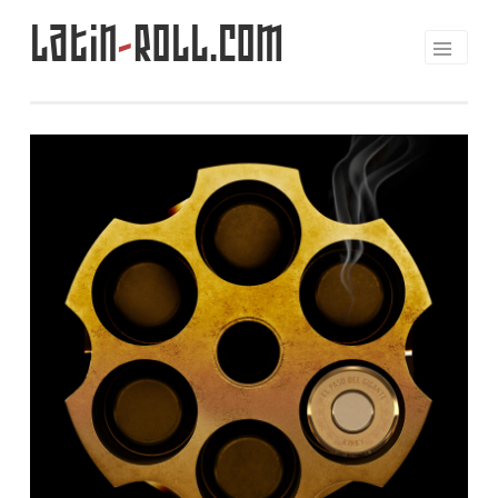
Latin
-
Roll.com
Saltar
al
contenido