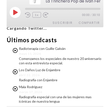
La Trinchera Pop de Iván Ferreiro
Reproducir
1x
00:00
/
30:10
@latinroll
episodio
SUSCRIBIR
COMPARTIR
Cargando Twitter...
COMPARTIR
Últimos podcasts
FEED RSS
ENLACE
Radioterapia con Guille Galván
mayo 11, 2026
INCRUSTAR
Comenzamos los especiales de nuestro 20 aniversario
con esta entrevista especial.
Los Daños Luz de Enjambre
abril 22, 2026
Radiografía con Enjambre
Mala Rodríguez
marzo 17, 2026
Radiografía especial con una de las mujeres mas
icónicas de nuestra lengua