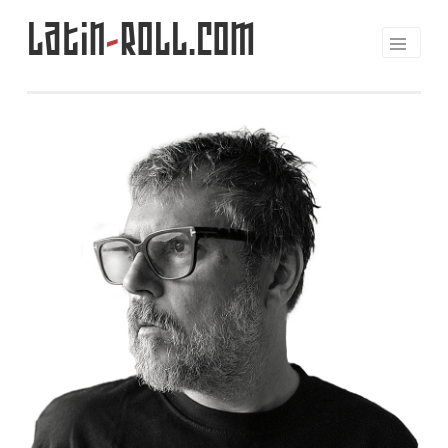
Latin
-
Roll.com
Saltar
al
contenido