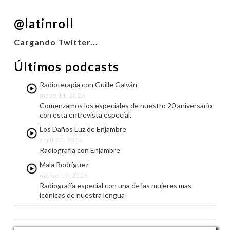
COMPARTIR
FEED RSS
@latinroll
ENLACE
Cargando Twitter...
INCRUSTAR
Últimos podcasts
Radioterapia con Guille Galván
mayo 11, 2026
Comenzamos los especiales de nuestro 20 aniversario
con esta entrevista especial.
Los Daños Luz de Enjambre
abril 22, 2026
Radiografía con Enjambre
Mala Rodríguez
marzo 17, 2026
Radiografía especial con una de las mujeres mas
icónicas de nuestra lengua