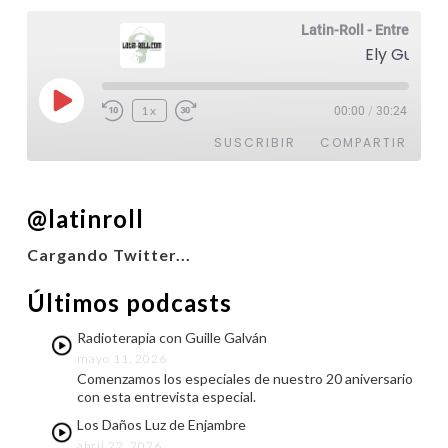
Latin-Roll - Entrevistas
Ely Guerra
Reproducir
1x
00:00
/
30:24
episodio
SUSCRIBIR
COMPARTIR
COMPARTIR
@latinroll
FEED RSS
ENLACE
Cargando Twitter...
INCRUSTAR
Últimos podcasts
Radioterapia con Guille Galván
mayo 11, 2026
Comenzamos los especiales de nuestro 20 aniversario
con esta entrevista especial.
Los Daños Luz de Enjambre
abril 22, 2026