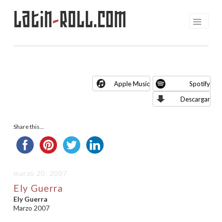
Latin
-
Roll.com
Saltar
al
contenido
Apple Music
Spotify
Descargar
Share this...
marzo 20, 2007
Ely Guerra
Ely Guerra
Marzo 2007