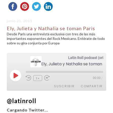
junio 21, 2011
Ely, Julieta y Nathalia se toman Paris
Desde Paris una entrevista exclusiva con tres de las más
importantes exponentes del Rock Mexicano. Entérate de todo
sobre su gira conjunta por Europa
Latin Roll podcast (original)
Ely, Julieta y Nathalia se toman Paris
Reproducir
1x
00:00
/
episodio
SUSCRIBIR
COMPARTIR
@latinroll
COMPARTIR
FEED RSS
Cargando Twitter...
ENLACE