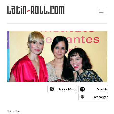
Latin
-
Roll.com
Saltar
al
contenido
Apple Music
Spotify
Descargar
Share this...