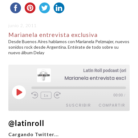
junio 2, 2011
Marianela entrevista exclusiva
Desde Buenos Aires hablamos con Marianela Pelzmajer, nuevos
sonidos rock desde Argentina. Entérate de todo sobre su
nuevo álbum Delay
Latin Roll podcast (original)
Marianela entrevista exclusiva
Reproducir
1x
00:00
/
episodio
SUSCRIBIR
COMPARTIR
@latinroll
COMPARTIR
FEED RSS
Cargando Twitter...
ENLACE