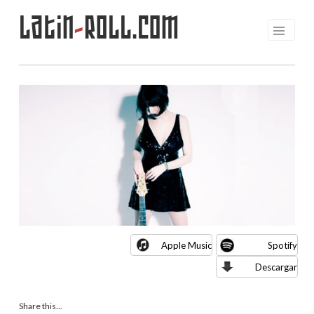
Latin
-
Roll.com
Saltar
al
contenido
Apple Music
Spotify
Descargar
Share this...