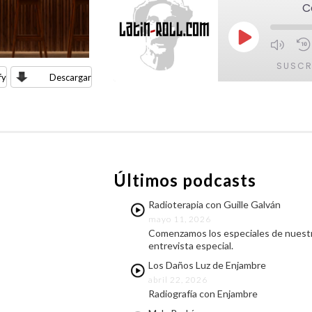
C
Reproducir
episodio
SUSCR
fy
Descargar
COMPARTIR
FEED RSS
ENLACE
INCRUSTAR
Últimos podcasts
Radioterapia con Guille Galván
mayo 11, 2026
Comenzamos los especiales de nuestr
entrevista especial.
Los Daños Luz de Enjambre
abril 22, 2026
Radiografía con Enjambre