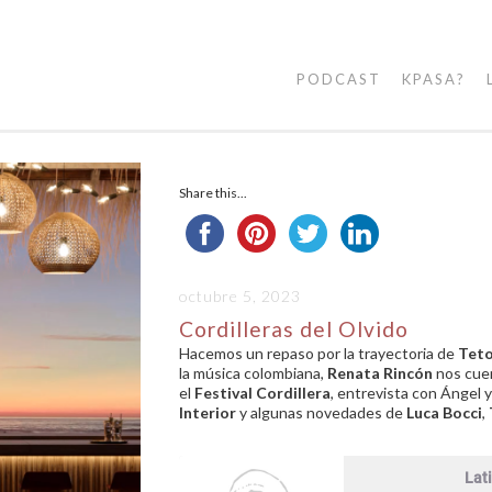
PODCAST
KPASA?
Share this...
octubre 5, 2023
Cordilleras del Olvido
Hacemos un repaso por la trayectoria de
Tet
la música colombiana,
Renata Rincón
nos cuen
el
Festival Cordillera
, entrevista con Ángel
Interior
y algunas novedades de
Luca Bocci
,
Lati