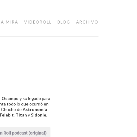
LA MIRA
VIDEOROLL
BLOG
ARCHIVO
o Ocampo
y su legado para
ta todo lo que ocurrió en
 y Chucho de
Astronomía
Telebit
,
Titan
y
Sidonie
.
n Roll podcast (original)