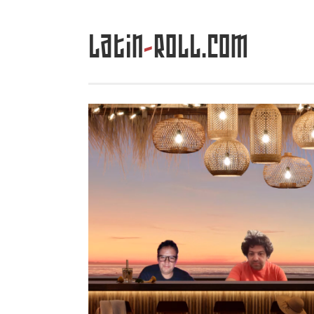
Latin
-
Roll.com
Saltar
al
contenido