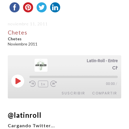
noviembre 11, 2011
Chetes
Chetes
Noviembre 2011
Latin-Roll - Entrevistas
Chetes
Reproducir
1x
00:00
/
episodio
SUSCRIBIR
COMPARTIR
COMPARTIR
@latinroll
FEED RSS
ENLACE
Cargando Twitter...