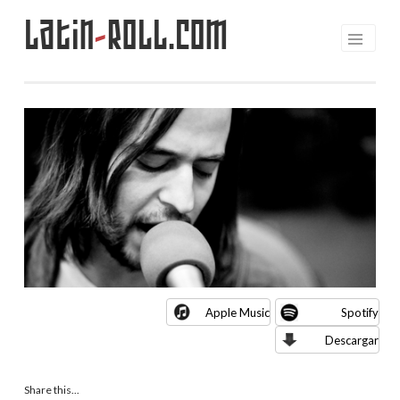
Latin
-
Roll.com
Saltar
al
contenido
Apple Music
Spotify
Descargar
Share this...