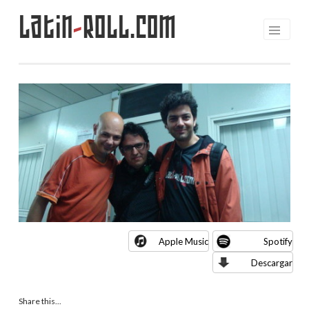
Latin
-
Roll.com
Saltar
al
contenido
Apple Music
Spotify
Descargar
Share this...