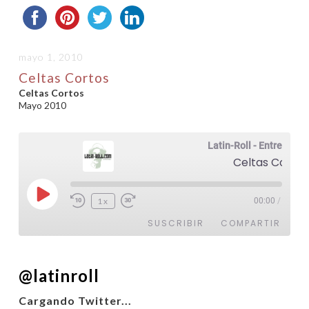
mayo 1, 2010
Celtas Cortos
Celtas Cortos
Mayo 2010
Latin-Roll - Entrevistas
Celtas Cortos
Reproducir
1x
00:00
/
episodio
SUSCRIBIR
COMPARTIR
COMPARTIR
@latinroll
FEED RSS
ENLACE
Cargando Twitter...