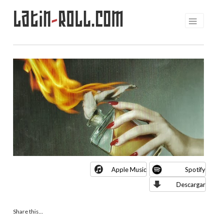
Latin
-
Roll.com
Saltar
al
contenido
Apple Music
Spotify
Descargar
Share this...