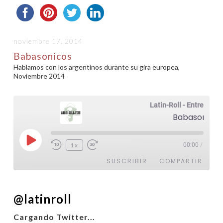
noviembre 17, 2014
Babasonicos
Hablamos con los argentinos durante su gira europea,
Noviembre 2014
Latin-Roll - Entrevistas
Babasonicos
Reproducir
1x
00:00
/
episodio
SUSCRIBIR
COMPARTIR
COMPARTIR
@latinroll
FEED RSS
ENLACE
Cargando Twitter...