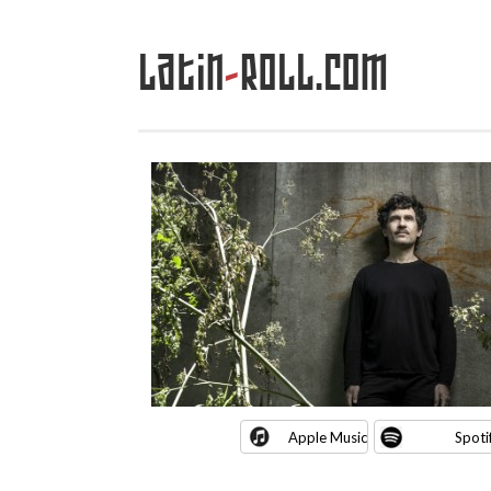
Latin
-
Roll.com
Saltar
al
contenido
Apple Music
Spoti