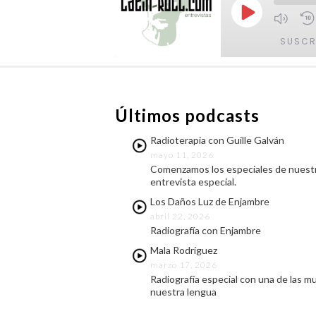
Reproducir
episodio
SUSCR
COMPARTIR
FEED RSS
Últimos podcasts
ENLACE
Radioterapia con Guille Galván
INCRUSTAR
mayo 11, 2026
Comenzamos los especiales de nuestr
entrevista especial.
Los Daños Luz de Enjambre
abril 22, 2026
Radiografía con Enjambre
Mala Rodríguez
marzo 17, 2026
Radiografía especial con una de las m
nuestra lengua