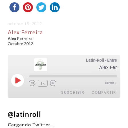
octubre 15, 2012
Alex Ferreira
Alex Ferreira
Octubre 2012
Latin-Roll - Entrevistas
Alex Ferreira
Reproducir
1x
00:00
/
episodio
SUSCRIBIR
COMPARTIR
COMPARTIR
@latinroll
FEED RSS
ENLACE
Cargando Twitter...