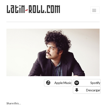
Latin
-
Roll.com
Saltar
al
contenido
Apple Music
Spotify
Descargar
Share this...